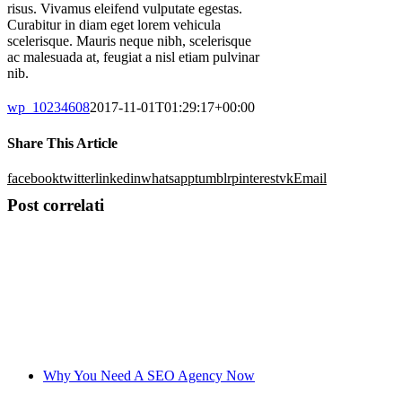
risus. Vivamus eleifend vulputate egestas.
Curabitur in diam eget lorem vehicula
scelerisque. Mauris neque nibh, scelerisque
ac malesuada at, feugiat a nisl etiam pulvinar
nib.
wp_10234608
2017-11-01T01:29:17+00:00
Share This Article
facebook
twitter
linkedin
whatsapp
tumblr
pinterest
vk
Email
Post correlati
Why You Need A SEO Agency Now